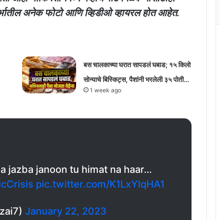
दर्भातील अनेक फोटो आणि व्हिडीओ व्हायरल होत आहेत.
बस चालकाच्या घरात सापडलं घबाड; १५ किलो
सोन्याचे बिस्किट्स, पैशांनी भरलेली ३५ पोती…
1 week ago
 jazba janoon tu himat na haar…
cCrisis
pic.twitter.com/K1LxYlqHA1
zai7)
January 22, 2023