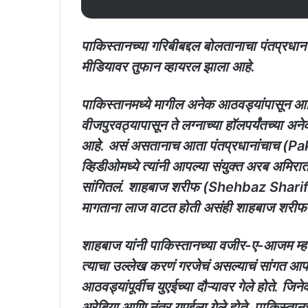
पाकिस्तानच्या गरिबीबद्दल बोलतानाचा पंतप्रध
मीडियावर तुफान व्हायरल झाला आहे.
पाकिस्तानमध्ये मागील अनेक आठवड्यांपासून आर
वीजपुरवठ्यापासून ते लग्नाच्या हॉलपर्यंतच्या 
आहे. असं असतानाच आता पंतप्रधानांचाच (P
व्हिडीओमध्ये त्यांनी आपल्या संयुक्त अरब अमिर
सांगितलं. शाहबाज शरीफ (Shehbaz Sharif) यां
मागताना लाज वाटत होती असंही शाहबाज शरीफ य
शाहबाज यांनी पाकिस्तानच्या वजीर-ए-आजम म्हण
त्याचा उल्लेख करणं गरजेचं असल्याचं सांगत आ
आठवड्यांपूर्वीच युएईच्या दौऱ्यावर गेले होते. जि
अरेबिया आणि नंतर युएईला गेले होते. पाकिस्तान