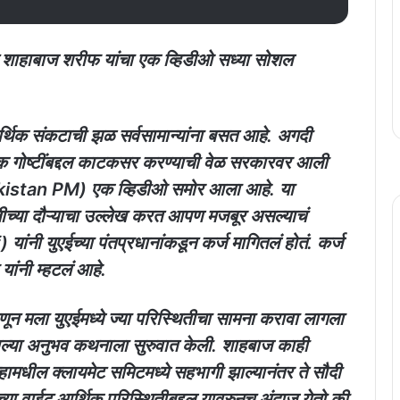
ान शाहाबाज शरीफ यांचा एक व्हिडीओ सध्या सोशल
्थिक संकटाची झळ सर्वसामान्यांना बसत आहे. अगदी
अनेक गोष्टींबद्दल काटकसर करण्याची वेळ सरकारवर आली
akistan PM) एक व्हिडीओ समोर आला आहे. या
ातीच्या दौऱ्याचा उल्लेख करत आपण मजबूर असल्याचं
नी युएईच्या पंतप्रधानांकडून कर्ज मागितलं होतं. कर्ज
ांनी म्हटलं आहे.
ून मला युएईमध्ये ज्या परिस्थितीचा सामना करावा लागला
पल्या अनुभव कथनाला सुरुवात केली. शाहबाज काही
नेव्हामधील क्लायमेट समिटमध्ये सहभागी झाल्यानंतर ते सौदी
च्या वाईट आर्थिक परिस्थितीबद्दल यावरुनच अंदाज येतो की