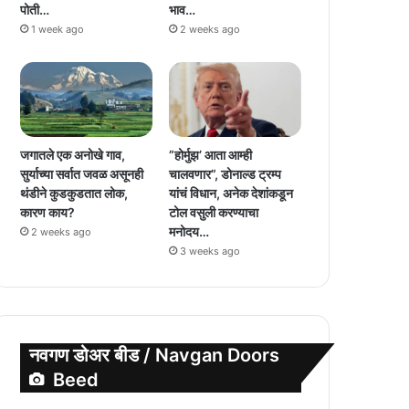
पोती…
भाव…
1 week ago
2 weeks ago
जगातले एक अनोखे गाव,
”होर्मुझ’ आता आम्ही
सुर्याच्या सर्वात जवळ असूनही
चालवणार”, डोनाल्ड ट्रम्प
थंडीने कुडकुडतात लोक,
यांचं विधान, अनेक देशांकडून
कारण काय?
टोल वसुली करण्याचा
मनोदय…
2 weeks ago
3 weeks ago
नवगण डोअर बीड / Navgan Doors
Beed