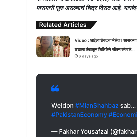
मारामारी सुरु असल्याचं चित्र दिसत आहे. यासं
Related Articles
Video : आईला शेवटचा मेसेज ! सासरच्या
छळाला कंटाळून शिक्षिकेने जीवन संपवले…
6 days ago
Weldon
#MianShahbaz
sab… a
#PakistanEconomy
#Economi
— Fakhar Yousafzai (@fakhar