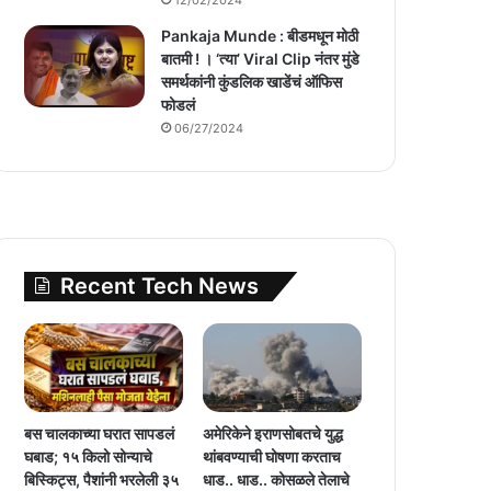
Pankaja Munde : बीडमधून मोठी
बातमी ! । ‘त्या’ Viral Clip नंतर मुंडे
समर्थकांनी कुंडलिक खाडेंचं ऑफिस
फोडलं
06/27/2024
Recent Tech News
बस चालकाच्या घरात सापडलं
अमेरिकेने इराणसोबतचे युद्ध
घबाड; १५ किलो सोन्याचे
थांबवण्याची घोषणा करताच
बिस्किट्स, पैशांनी भरलेली ३५
धाड.. धाड.. कोसळले तेलाचे