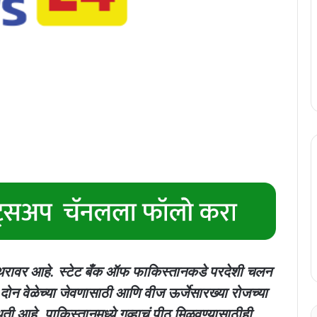
ट स्थरावर आहे. स्टेट बँक ऑफ फाकिस्तानकडे परदेशी चलन
ोन वेळेच्या जेवणासाठी आणि वीज ऊर्जेसारख्या रोजच्या
िती आहे. पाकिस्तानमध्ये गव्हाचं पीठ मिळवण्यासाठीही