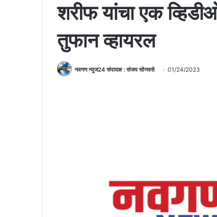
शरीफ यांचा एक व्हिडी
तुफान व्हायरल
नवगण न्युज24 संपादक : संजय सोनवसे
01/24/2023