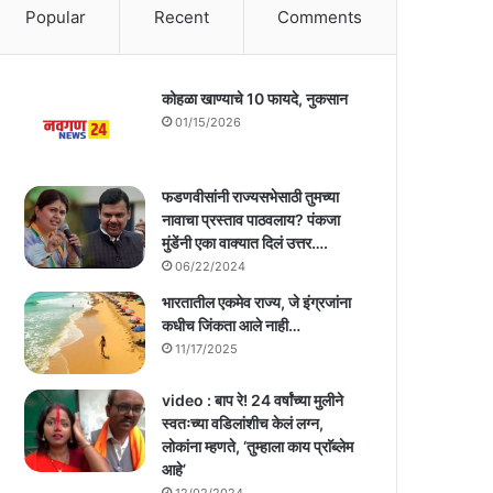
Popular
Recent
Comments
कोहळा खाण्याचे 10 फायदे, नुकसान
01/15/2026
फडणवीसांनी राज्यसभेसाठी तुमच्या
नावाचा प्रस्ताव पाठवलाय? पंकजा
मुंडेंनी एका वाक्यात दिलं उत्तर….
06/22/2024
भारतातील एकमेव राज्य, जे इंग्रजांना
कधीच जिंकता आले नाही…
11/17/2025
video : बाप रे! 24 वर्षांच्या मुलीने
स्वतःच्या वडिलांशीच केलं लग्न,
लोकांना म्हणते, ‘तुम्हाला काय प्राॅब्लेम
आहे’
12/02/2024