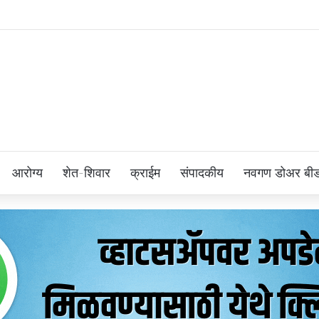
आरोग्य
शेत-शिवार
क्राईम
संपादकीय
नवगण डोअर बी