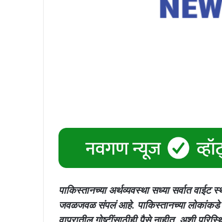
पाकिस्तानच्या अर्थव्यवस्था सध्या सर्वात वाई
जवळजवळ संपलं आहे. पाकिस्तानच्या लोकांकडे द
वापरातील गोष्टींसाठीही पैसे नाहीत, अशी परिस्थ