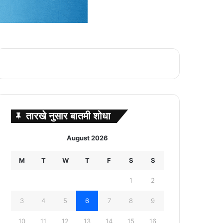
तारखे नुसार बातमी शोधा
August 2026
M
T
W
T
F
S
S
1
2
3
4
5
6
7
8
9
10
11
12
13
14
15
16