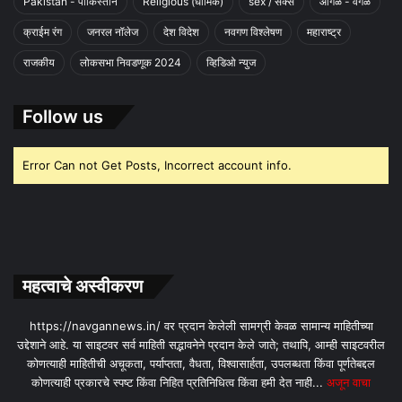
Pakistan - पाकिस्तान
Religious (धार्मिक)
sex / सेक्स
आगळे - वेगळे
क्राईम रंग
जनरल नॉलेज
देश विदेश
नवगण विश्लेषण
महाराष्ट्र
राजकीय
लोकसभा निवडणूक 2024
व्हिडिओ न्युज
Follow us
Error Can not Get Posts, Incorrect account info.
महत्वाचे अस्वीकरण
https://navgannews.in/ वर प्रदान केलेली सामग्री केवळ सामान्य माहितीच्या
उद्देशाने आहे. या साइटवर सर्व माहिती सद्भावनेने प्रदान केले जाते; तथापि, आम्ही साइटवरील
कोणत्याही माहितीची अचूकता, पर्याप्तता, वैधता, विश्वासार्हता, उपलब्धता किंवा पूर्णतेबद्दल
कोणत्याही प्रकारचे स्पष्ट किंवा निहित प्रतिनिधित्व किंवा हमी देत ​​नाही...
अजून वाचा