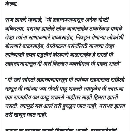
केल्या.
राज ठाकरे म्हणाले, “मी लहानपणापासून अनेक गोष्टी
बघितल्या. पराभव झालेले लोक बाळासाहेब ठाकरेंकडं यायचे
तेव्हा त्यांना सांभाळणारे बाळासाहेब, निवडून येणाऱ्या लोकांशी
बोलणारे बाळासाहेब, वेगवेगळ्या पर्सनॅलिटी यायच्या तेव्हा
त्यांच्याशी कशा पद्धतीनं बोलणारे बाळासाहेब हे सगळं मी
लहानपणापासून मी असं विलक्षण व्यक्तीमत्व मी पाहत आलो”
“मी खरं सांगतो लहानपणापासून मी त्यांच्या सहवासात राहिलो
म्हणून मी त्यांच्या ज्या गोष्टी पाहू शकलो त्यामुळेच मी स्वतःचा
एक राजकीय पक्ष काढू शकलो नाहीतर माझी हिम्मत झाली
नसती. त्यामुळं यश आलं तरी हुरळून जात नाही, पराभव झाला
तरी खचून जात नाही.
वारसा हा वास्तूचा नसतो विचारांचा असतो. बाळासाहेबांचं