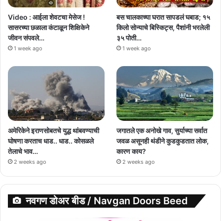
Video : आईला शेवटचा मेसेज !
बस चालकाच्या घरात सापडलं घबाड; १५
सासरच्या छळाला कंटाळून शिक्षिकेने
किलो सोन्याचे बिस्किट्स, पैशांनी भरलेली
जीवन संपवले…
३५ पोती…
1 week ago
1 week ago
अमेरिकेने इराणसोबतचे युद्ध थांबवण्याची
जगातले एक अनोखे गाव, सुर्याच्या सर्वात
घोषणा करताच धाड.. धाड.. कोसळले
जवळ असूनही थंडीने कुडकुडतात लोक,
तेलाचे भाव…
कारण काय?
2 weeks ago
2 weeks ago
नवगण डोअर बीड / Navgan Doors Beed