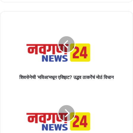
शिवसेनेची
'मविआ'मधून
एक्झिट?
उद्धव
ठाकरेंचं
मोठं
विधान
शिवसेनेची 'मविआ'मधून एक्झिट? उद्धव ठाकरेंचं मोठं विधान
करुणा
मुंडे
यांना
जीवे
मारण्याच्या
धमक्या