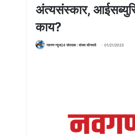
अंत्यसंस्कार, आईसब्यु
काय?
नवगण न्युज24 संपादक : संजय सोनवसे
01/21/2023