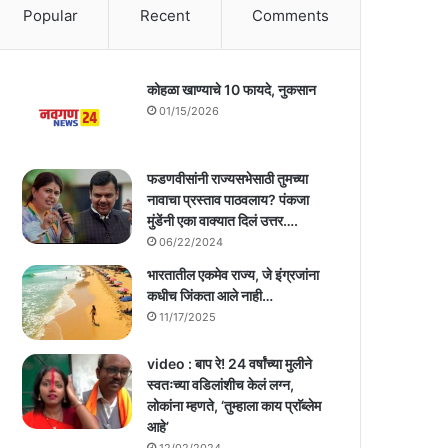
Popular
Recent
Comments
कोहळा खाण्याचे 10 फायदे, नुकसान
01/15/2026
फडणवीसांनी राज्यसभेसाठी तुमच्या
नावाचा प्रस्ताव पाठवलाय? पंकजा
मुंडेंनी एका वाक्यात दिलं उत्तर….
06/22/2024
भारतातील एकमेव राज्य, जे इंग्रजांना
कधीच जिंकता आले नाही…
11/17/2025
video : बाप रे! 24 वर्षांच्या मुलीने
स्वतःच्या वडिलांशीच केलं लग्न,
लोकांना म्हणते, ‘तुम्हाला काय प्राॅब्लेम
आहे’
12/02/2024