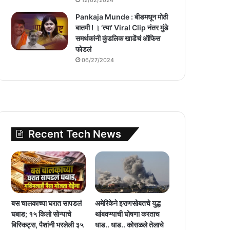
Pankaja Munde : बीडमधून मोठी
बातमी ! । ‘त्या’ Viral Clip नंतर मुंडे
समर्थकांनी कुंडलिक खाडेंचं ऑफिस
फोडलं
06/27/2024
Recent Tech News
बस चालकाच्या घरात सापडलं
अमेरिकेने इराणसोबतचे युद्ध
घबाड; १५ किलो सोन्याचे
थांबवण्याची घोषणा करताच
बिस्किट्स, पैशांनी भरलेली ३५
धाड.. धाड.. कोसळले तेलाचे