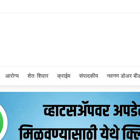
आरोग्य
शेत-शिवार
क्राईम
संपादकीय
नवगण डोअर बी