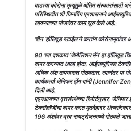
वाढत्या कोरोना मृत्यूमुळे अंतिम संस्कारांसाठी
परिस्थितीत शी जिनपिंग प्रशासनाने आईसब्युरियल तं
लावण्याच्या योजनेवर काम सुरु केले आहे.
चीन ‘हॉलिवूड स्टाईल’ने करतंय कोरोनामृतांवर अं
90 च्या दशकात ‘डेमोलिशन मॅन’ हा हॉलिवूड चित
वापर करण्यात आला होता. आईसब्युरियल टेक्नॉलॉज
अधिक अंश तापमानात गोठवतात. त्यानंतर या गोठ
कार्यकर्त्या जेनिफर झेंग यांनी (Jennifer Ze
दिली आहे.
एएनआयच्या वृत्तसंस्थेच्या रिपोर्टनुसार, जेनिफर
टेक्नॉलॉजीचा वापर करत मृतदेहावर अंत्यसंस्का
196 अंशांवर द्रव नायट्रोजनमध्ये गोठवले जाता