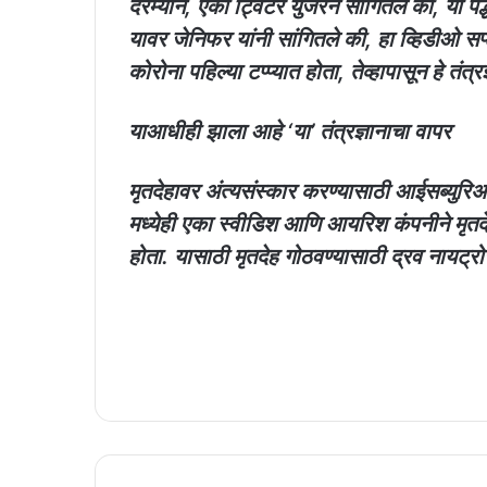
दरम्यान, एका ट्विटर युजरने सांगितले की, या प
यावर जेनिफर यांनी सांगितले की, हा व्हिडीओ सप्
कोरोना पहिल्या टप्प्यात होता, तेव्हापासून हे तं
याआधीही झाला आहे ‘या’ तंत्रज्ञानाचा वापर
मृतदेहावर अंत्यसंस्कार करण्यासाठी आईसब्युरिअ
मध्येही एका स्वीडिश आणि आयरिश कंपनीने मृतदे
होता. यासाठी मृतदेह गोठवण्यासाठी द्रव नायट