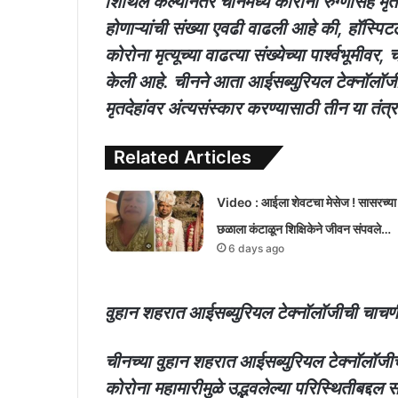
शिथिल केल्यानंतर चीनमध्ये कोरोना रुग्णांसह मृतां
होणाऱ्यांची संख्या एवढी वाढली आहे की, हॉस्पिट
कोरोना मृत्यूच्या वाढत्या संख्येच्या पार्श्वभूम
केली आहे. चीनने आता आईसब्युरियल टेक्नॉ
मृतदेहांवर अंत्यसंस्कार करण्यासाठी तीन या तंत
Related Articles
Video : आईला शेवटचा मेसेज ! सासरच्या
छळाला कंटाळून शिक्षिकेने जीवन संपवले…
6 days ago
वुहान शहरात आईसब्युरियल टेक्नॉलॉजीची चाचण
चीनच्या वुहान शहरात आईसब्युरियल टेक्नॉलॉजी
कोरोना महामारीमुळे उद्भवलेल्या परिस्थितीबद्दल 