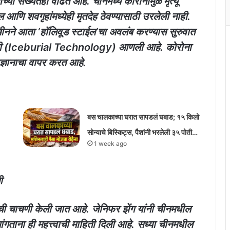
च्या संख्येतही वाढत आहे. चीनमध्ये कोरोनामुळे मृत्यू
ल आणि शवगृहांमध्येही मृतदेह ठेवण्यासाठी उरलेली नाही.
ीवर, चीनने आता ‘हॉलिवूड स्टाईल’चा अवलंब करण्यास सुरुवात
लॉजी (Iceburial Technology) आणली आहे. कोरोना
्रज्ञानाचा वापर करत आहे.
बस चालकाच्या घरात सापडलं घबाड; १५ किलो
सोन्याचे बिस्किट्स, पैशांनी भरलेली ३५ पोती…
1 week ago
ी
ची चाचणी केली जात आहे. जेनिफर झेंग यांनी चीनमधील
सांगताना ही महत्त्वाची माहिती दिली आहे. सध्या चीनमधील