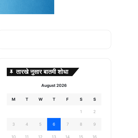
तारखे नुसार बातमी शोधा
August 2026
M
T
W
T
F
S
S
1
2
3
4
5
6
7
8
9
10
11
12
13
14
15
16