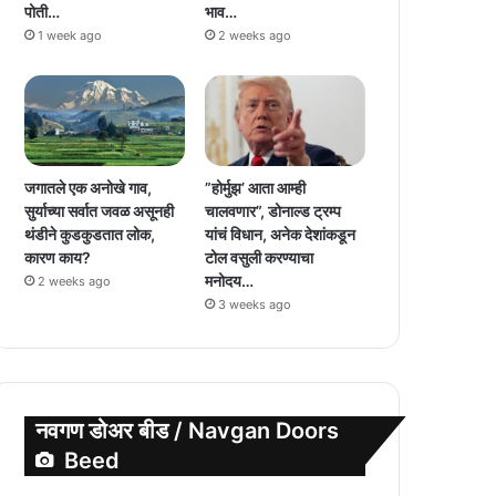
पोती…
भाव…
1 week ago
2 weeks ago
जगातले एक अनोखे गाव,
”होर्मुझ’ आता आम्ही
सुर्याच्या सर्वात जवळ असूनही
चालवणार”, डोनाल्ड ट्रम्प
थंडीने कुडकुडतात लोक,
यांचं विधान, अनेक देशांकडून
कारण काय?
टोल वसुली करण्याचा
मनोदय…
2 weeks ago
3 weeks ago
नवगण डोअर बीड / Navgan Doors
Beed