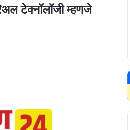
रिअल टेक्नॉलॉजी म्हणजे